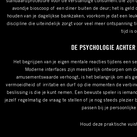
standaardprocedure voor de verstandige consument die zijn ui
avondje bioscoop of een diner buiten de deur; het is geld
houden van je dagelijkse bankzaken, voorkom je dat een leuk
discipline die uiteindelijk zorgt voor veel meer ontspanning 
tijd is
DE PSYCHOLOGIE ACHTER 
Het begrijpen van je eigen mentale reacties tijdens een s
Moderne interfaces zijn meesterlijk ontworpen om de
amusementswaarde verhoogt, is het belangrijk om als geb
vermoeidheid of irritatie en durf op die momenten de verbin
beslissing is die je kunt nemen. Een bewuste speler is ieman
jezelf regelmatig de vraag te stellen of je nog steeds plezier 
passen bij je persoonlijk
Houd deze praktische vuis