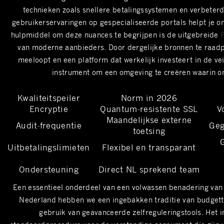
technieken zoals snellere betalingssystemen en verbeterde
gebruikerservaringen op gespecialiseerde portals helpt je o
hulpmiddel om deze nuances te begrijpen is de uitgebreide
van moderne aanbieders. Door dergelijke bronnen te raadple
meeloopt en een platform dat werkelijk investeert in de vei
instrument om een omgeving te creëren waarin ont
Kwaliteitspeiler
Norm in 2026
Encryptie
Quantum-resistente SSL
V
Maandelijkse externe
Audit-frequentie
Geg
toetsing
Uitbetalingslimieten
Flexibel en transparant
Ondersteuning
Direct NL sprekend team
Een essentieel onderdeel van een volwassen benadering van di
Nederland hebben we een ingebakken traditie van budgetter
gebruik van geavanceerde zelfreguleringstools. Het in