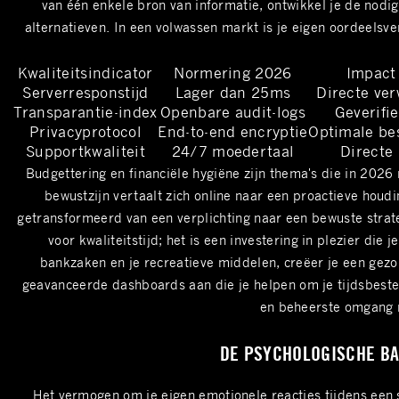
van één enkele bron van informatie, ontwikkel je de nodi
alternatieven. In een volwassen markt is je eigen oordeelsv
Kwaliteitsindicator
Normering 2026
Impact 
Serverresponstijd
Lager dan 25ms
Directe ver
Transparantie-index
Openbare audit-logs
Geverifi
Privacyprotocol
End-to-end encryptie
Optimale be
Supportkwaliteit
24/7 moedertaal
Directe 
Budgettering en financiële hygiëne zijn thema's die in 2026
bewustzijn vertaalt zich online naar een proactieve houdi
getransformeerd van een verplichting naar een bewuste strat
voor kwaliteitstijd; het is een investering in plezier die
bankzaken en je recreatieve middelen, creëer je een gez
geavanceerde dashboards aan die je helpen om je tijdsbestedi
en beheerste omgang m
DE PSYCHOLOGISCHE BA
Het vermogen om je eigen emotionele reacties tijdens een s